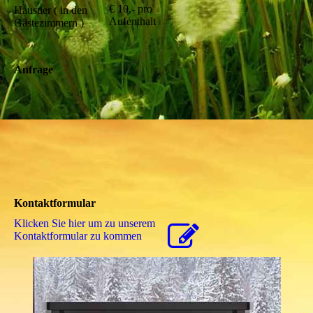
€ 10,- pro
Haustier ( in den
Aufenthalt
Gästezimmern )
Anfrage
Kontaktformular
Klicken Sie hier um zu unserem
Kon­takt­for­mu­lar zu kommen