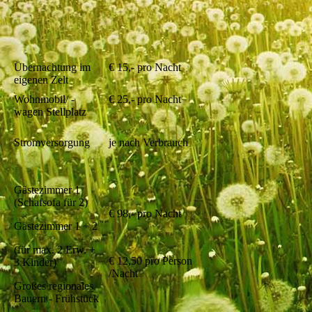
Übernachtung im
€ 15,- pro Nacht
eigenen Zelt
Wohnmobil/ -
€ 25,- pro Nacht
wagen Stellplatz
Stromversorgung
je nach Verbrauch
Gästezimmer 1
(Schafsofa für 2)
€ 98,- pro Nacht
Gästezimmer 1 + 2
(für max. 2 Erw. +
€ 12,50 pro Person
3 Kinder)
/Nacht
Großes regionales
Bauern - Frühstück