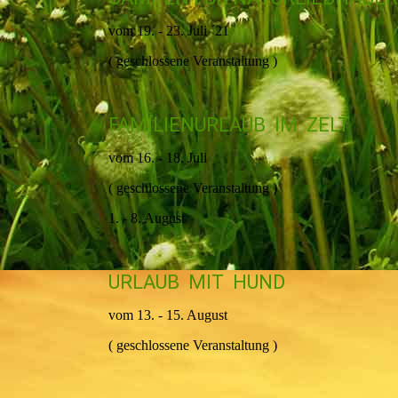
vom 19. - 23. Juli ´21
( geschlossene Veranstaltung )
FAMILIENURLAUB IM ZELT
vom 16. - 18. Juli
( geschlossene Veranstaltung )
1. - 8. August
URLAUB MIT HUND
vom 13. - 15. August
( geschlossene Veranstaltung )