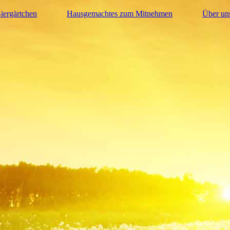
iergärtchen
Hausgemachtes zum Mitnehmen
Über un