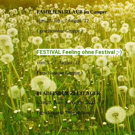
FAMILIENURLAUB im Camper
vom 27. Juli - 3 August ´22
( geschlossene Gruppe )
FESTIVAL Feeling ohne Festival ;-)
vom 5. - 7. August ´22
( geschlossene Gruppe )
PFADFINDER ZELTLAGER
vom 28. Juli - 1. August 2021
( geschlossene Veranstaltung )
CAMPEN FÜR NATURLIEBHABER